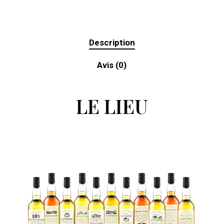
waitlist
for
this
Description
product
Avis (0)
LE LIEU