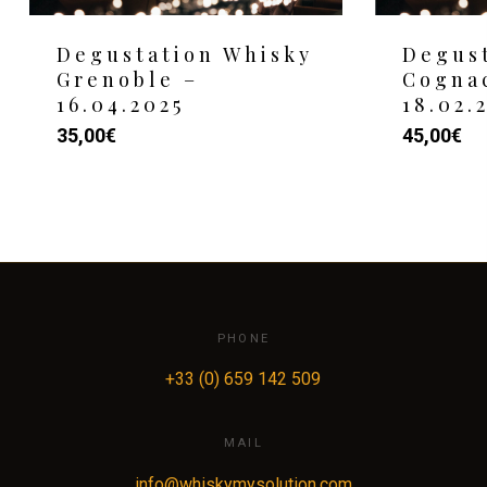
Degustation Whisky
Degus
Grenoble –
Cogna
16.04.2025
18.02.
35,00
€
45,00
€
PHONE
+33 (0) 659 142 509
MAIL
info@whiskymysolution.com