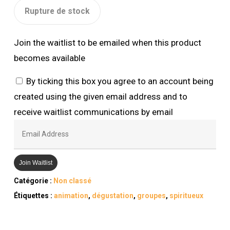
Rupture de stock
Join the waitlist to be emailed when this product
becomes available
By ticking this box you agree to an account being
created using the given email address and to
receive waitlist communications by email
Enter
your
email
Join Waitlist
address
Catégorie :
Non classé
to
Étiquettes :
animation
,
dégustation
,
groupes
,
spiritueux
join
the