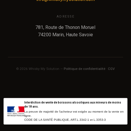
ADRESSE
781, Route de Thonon Moruel
74200 Marin, Haute Savoie
© 2026 Whisky My Solution —
Politique de confidentialité
·
CGV
Interdiction de vente de boissons alcooliques aux mineurs de moins
de 18 ans.
La preuve de majorité de l'acheteur est exigée au moment de la vente en
ligne.
CODE DE LA SANTÉ PUBLIQUE, ART.L.3342-1 et L.3353-3