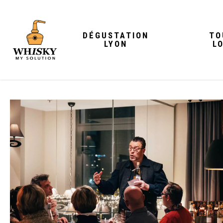
Skip
to
DÉGUSTATION
TO
main
LYON
L
content