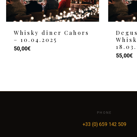
Whisky dîner Cahors
Degus
– 10.04.2025
Whisk
18.03
50,00
€
55,00
€
PHONE
+33 (0) 659 142 509