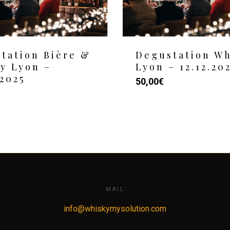
tation Bière &
Degustation Wh
y Lyon –
Lyon – 12.12.20
.2025
50,00
€
MAIL
info@whiskymysolution.com