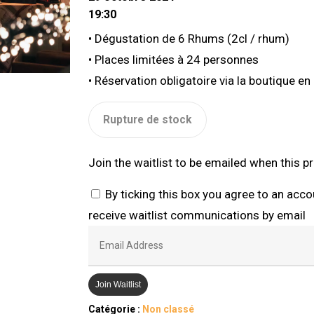
19:30
• Dégustation de 6 Rhums (2cl / rhum)
• Places limitées à 24 personnes
• Réservation obligatoire via la boutique e
Rupture de stock
Join the waitlist to be emailed when this 
By ticking this box you agree to an acc
receive waitlist communications by email
Enter
your
email
Join Waitlist
address
Catégorie :
Non classé