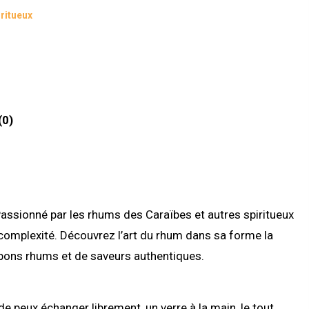
iritueux
(0)
assionné par les rhums des Caraïbes et autres spiritueux
 complexité. Découvrez l’art du rhum dans sa forme la
 bons rhums et de saveurs authentiques.
 peux échanger librement, un verre à la main, le tout