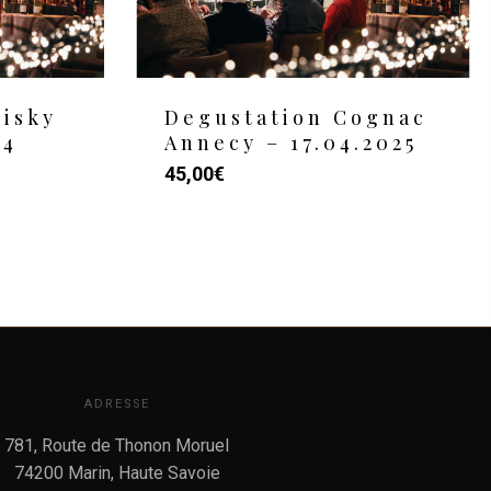
isky
Degustation Cognac
24
Annecy – 17.04.2025
45,00
€
ADRESSE
781, Route de Thonon Moruel
74200 Marin, Haute Savoie