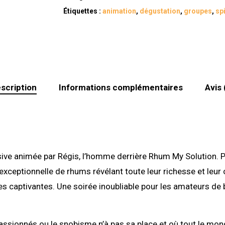
to
Étiquettes :
animation
,
dégustation
,
groupes
,
sp
join
the
waitlist
for
this
scription
Informations complémentaires
Avis 
product
sive animée par Régis, l’homme derrière Rhum My Solution. P
xceptionnelle de rhums révélant toute leur richesse et leur
es captivantes. Une soirée inoubliable pour les amateurs de
ssionnés ou le snobisme n’à pas sa place et où tout le monde