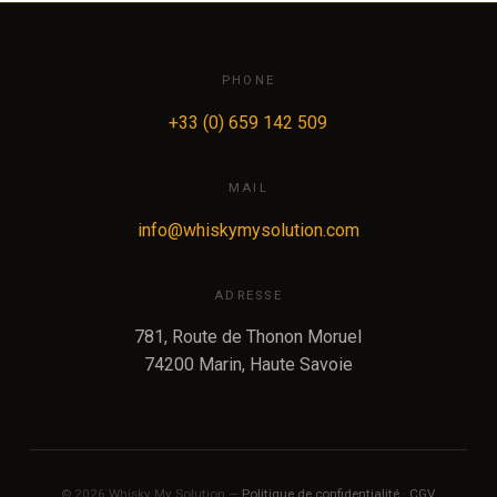
PHONE
+33 (0) 659 142 509
MAIL
info@whiskymysolution.com
ADRESSE
781, Route de Thonon Moruel
74200 Marin, Haute Savoie
© 2026 Whisky My Solution —
Politique de confidentialité
·
CGV