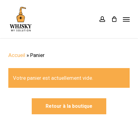
Skip
to
account
Menu
main
content
Accueil
»
Panier
Votre panier est actuellement vide.
Retour à la boutique