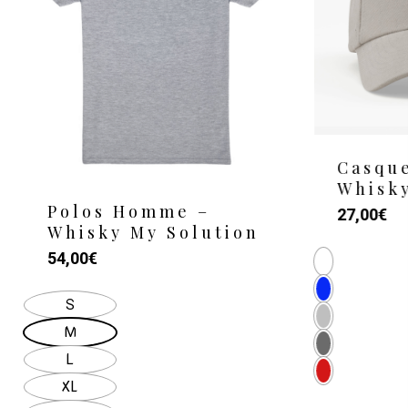
Casque
Whisky
Polos Homme –
27,00
€
Whisky My Solution
Ce
54,00
€
produit
S
a
M
plusieurs
L
variations.
XL
Les