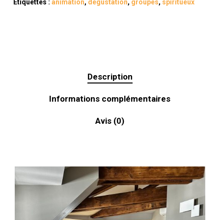
Étiquettes :
animation
,
dégustation
,
groupes
,
spiritueux
join
the
waitlist
for
this
Description
product
Informations complémentaires
Avis (0)