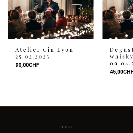
Atelier Gin Lyon –
Degus
25.02.2025
whisky
09.04.
90,00
CHF
45,00
CH
PHONE