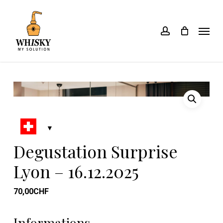
Skip
to
account
Menu
main
content
Degustation Surprise
Lyon – 16.12.2025
70,00
CHF
Informations