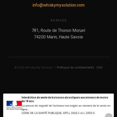
info@whiskymysolution.com
ADRESSE
781, Route de Thonon Moruel
74200 Marin, Haute Savoie
© 2026 Whisky My Solution —
Politique de confidentialité
·
CGV
Interdiction de vente de boissons alcooliques aux mineurs de moins
de 18 ans.
La preuve de majorité de l'acheteur est exigée au moment de la vente en
ligne.
CODE DE LA SANTÉ PUBLIQUE, ART.L.3342-1 et L.3353-3